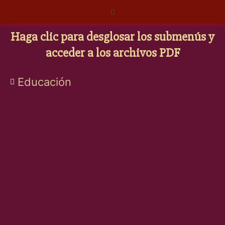
Ir
Menú
al
contenido
Haga clic para desglosar los submenús y
acceder a los archivos PDF
Educación