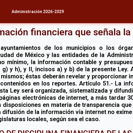
Administración 2026-2029
mación financiera que señala l
s ayuntamientos de los municipios o los órgan
iudad de México y las entidades de la Administr
 mínimo, la información contable y presupuesta
), g) y h), y II, incisos a) y b) de la presente Ley
s mismos; éstas deberán revelar y proporcionar i
 contenidos en los reportes. Artículo 51.- La in
sta Ley será organizada, sistematizada y difund
áginas electrónicas de internet, a más tardar 30
 disposiciones en materia de transparencia que l
La difusión de la información vía internet no exi
gislaturas locales, según sea el caso.